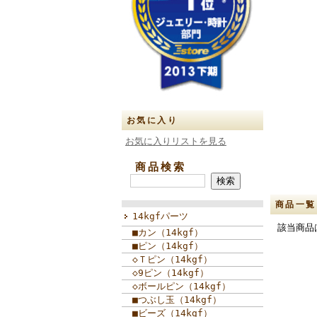
お気に入り
お気に入りリストを見る
商品検索
商品一覧
14kgfパーツ
該当商品
■カン（14kgf）
■ピン（14kgf）
◇Ｔピン（14kgf）
◇9ピン（14kgf）
◇ボールピン（14kgf）
■つぶし玉（14kgf）
■ビーズ（14kgf）