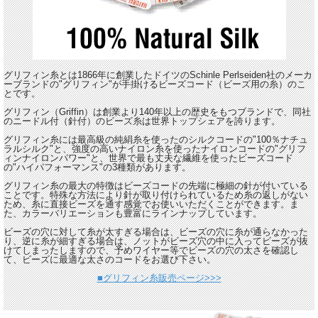
グリフィン糸とは1866年に創業したドイツのSchinle Perlseiden社のメーカ
ーブランドの"グリフィン"が手掛けるビーズコード（ビーズ用の糸）のこ
とです。
グリフィン（Griffin）は創業より140年以上の歴史をもつブランドで、同社
のニードル付（針付）のビーズ糸は世界トップシェアを誇ります。
グリフィン糸には最高級の純絹糸を使ったのシルクコードの"100％ナチュ
ラルシルク"と、強度の高いナイロン糸を使ったナイロンコードの"グリフ
ィンナイロンパワー"と、世界で最も丈夫な繊維を使ったビーズコード
の"ハイパフォーマンス"の3種類があります。
グリフィン糸の最大の特徴はビーズコードの先端に極細の針が付いている
ことです。特殊な方法により針が取り付けられているため糸の返しがない
ため、糸に直接ビーズを通す感覚でお使いいただくことができます。ま
た、カラーバリエーションも豊富にラインナップしています。
ビーズの穴に対して糸が太すぎる場合は、ビーズの穴に糸が通らなかった
り、逆に糸が細すぎる場合は、ノットがビーズ穴の中に入ってビーズが抜
けてしまったしますので、予めワイヤー等でビーズの穴の太さを確認し
て、ビーズに最適な太さのコードをお選び下さい。
■グリフィン糸販売ページ>>>